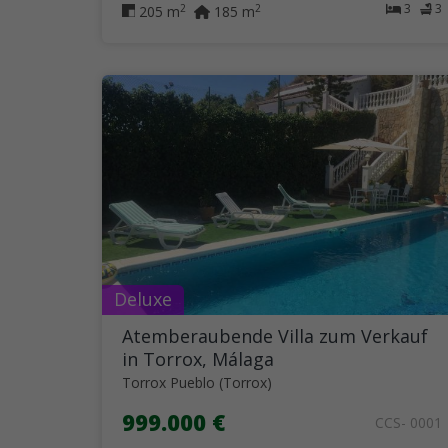
3
3
2
2
205 m
185 m
Deluxe
Atemberaubende Villa zum Verkauf
in Torrox, Málaga
Torrox Pueblo (Torrox)
999.000 €
CCS- 0001