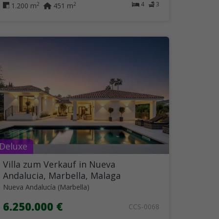
4
3
2
2
1.200 m
451 m
Deluxe
Villa zum Verkauf in Nueva
Andalucia, Marbella, Malaga
Nueva Andalucía (Marbella)
6.250.000 €
CCS-0068