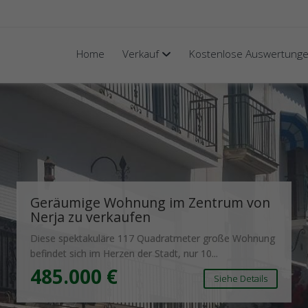
Home
Verkauf
Kostenlose Auswertung
Exklusive Maisonette-Wohnung in
Torrox Costa.
Entdecken Sie diese prächtige, geschmackvoll
renovierte Maisonette-Wohnung. Die gesamte
Immobilie...
275.000 €
Siehe Details