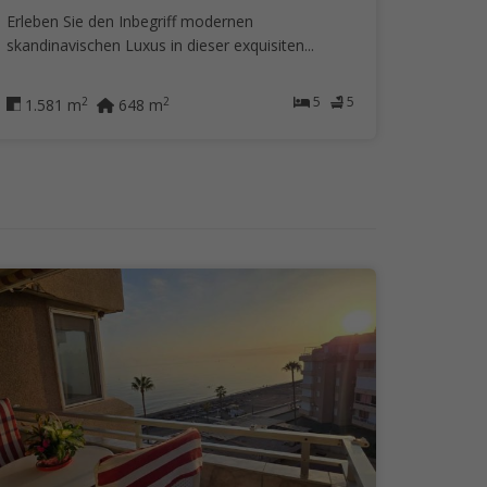
Erleben Sie den Inbegriff modernen
skandinavischen Luxus in dieser exquisiten...
5
5
2
2
1.581 m
648 m