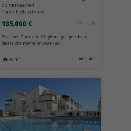
zu verkaufen
Torrox Pueblo (Torrox)
185.000 €
CCS- 1478
Zwischen Torrox und Frigiliana gelegen, bietet
dieses charmante Anwesen ein...
1
1
2
40 m