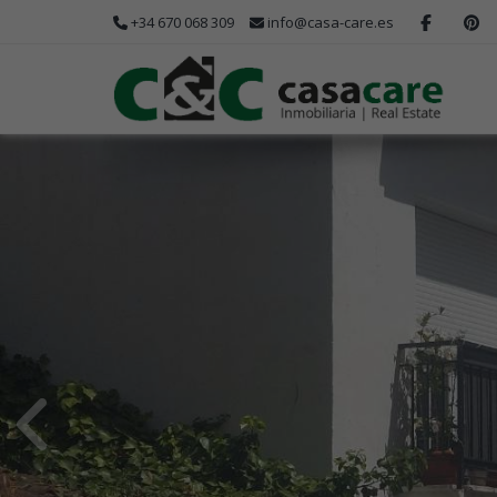
+34 670 068 309
info@casa-care.es