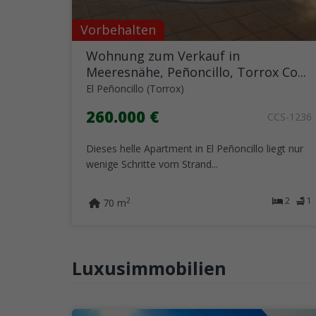
Vorbehalten
Wohnung zum Verkauf in
Meeresnähe, Peñoncillo, Torrox Co...
El Peñoncillo (Torrox)
260.000 €
CCS-1236
Dieses helle Apartment in El Peñoncillo liegt nur
wenige Schritte vom Strand...
2
1
2
70 m
Luxusimmobilien