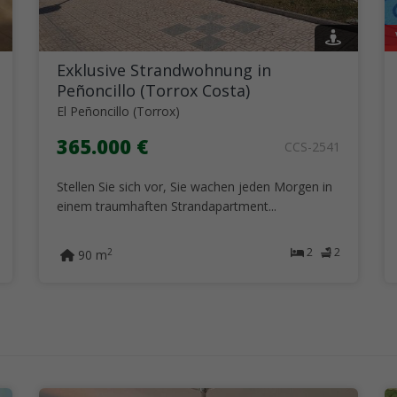
Exklusive Strandwohnung in
Peñoncillo (Torrox Costa)
El Peñoncillo (Torrox)
365.000 €
CCS-2541
Stellen Sie sich vor, Sie wachen jeden Morgen in
einem traumhaften Strandapartment...
2
2
2
90 m