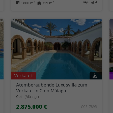
6
4
2
2
3.600 m
315 m
Verkauft
Atemberaubende Luxusvilla zum
Verkauf in Coin Málaga
Coín (Málaga)
2.875.000 €
CCS-7895