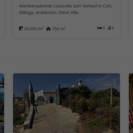
Atemberaubende Luxusvilla zum Verkauf in Coín,
Málaga, Andalusien. Diese Villa...
6
6
2
2
30.000 m
736 m