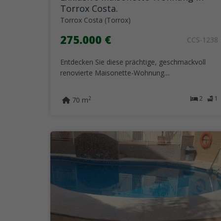
Torrox Costa.
Torrox Costa (Torrox)
275.000 €
CCS-1238
Entdecken Sie diese prächtige, geschmackvoll
renovierte Maisonette-Wohnung....
2
1
2
70 m