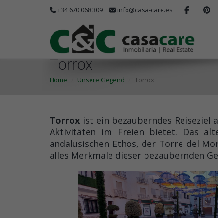
+34 670 068 309
info@casa-care.es
Torrox
Home
Unsere Gegend
Torrox
Torrox
ist ein bezauberndes Reiseziel 
Aktivitäten im Freien bietet. Das a
andalusischen Ethos, der Torre del Mo
alles Merkmale dieser bezaubernden Ge