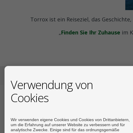
Torrox ist ein Reiseziel, das Geschichte
„
Finden Sie Ihr Zuhause
im K
COPYRIGHT © 2026. ALLE RECHTE VORBEHALTEN.
AVISO L
Verwendung von
Cookies
KONTAKT
Plaza Cantarero, 4
Wir verwenden eigene Cookies und Cookies von Drittanbietern,
29780 Nerja (Málaga)
um die Erfahrung auf unserer Website zu verbessern und für
+34 670068309
analytische Zwecke. Einige sind für das ordnungsgemäße