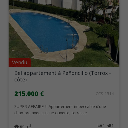
Vendu
Bel appartement à Peñoncillo (Torrox -
côte)
215.000 €
CCS-1514
SUPER AFFAIRE !!! Appartement impeccable d'une
chambre avec cuisine ouverte, terrasse...
1
1
2
60 m