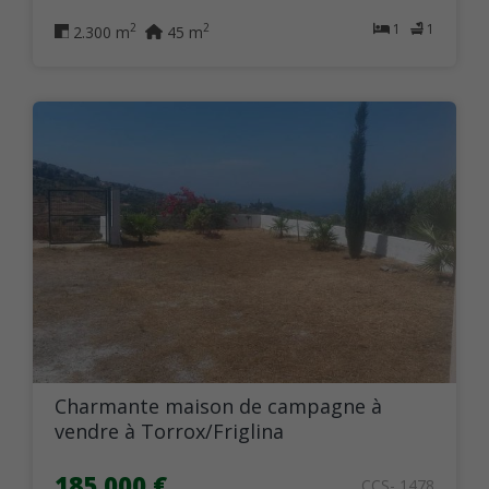
1
1
2
2
2.300 m
45 m
Charmante maison de campagne à
vendre à Torrox/Friglina
185.000 €
CCS- 1478