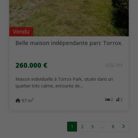
Vendu
Belle maison indépendante parc Torrox.
260.000 €
CCS-711
Maison individuelle à Torrox Park, située dans un
quartier très calme, entourée de...
2
2
2
97 m
1
2
3
...
8