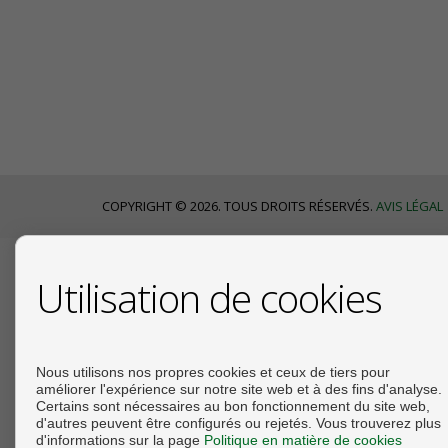
COPYRIGHT © 2026. TOUS DROITS RÉSERVÉS.
AVIS LÉGAL
CONTACTER
Utilisation de cookies
Plaza Cantarero, 4
29780 Nerja (Málaga)
Nous utilisons nos propres cookies et ceux de tiers pour
+34 670068309
améliorer l'expérience sur notre site web et à des fins d'analyse.
info@casa-care.es
Certains sont nécessaires au bon fonctionnement du site web,
d'autres peuvent être configurés ou rejetés. Vous trouverez plus
De Lundi au Vendredi : 09:30 et 16:00
d'informations sur la page
Politique en matière de cookies