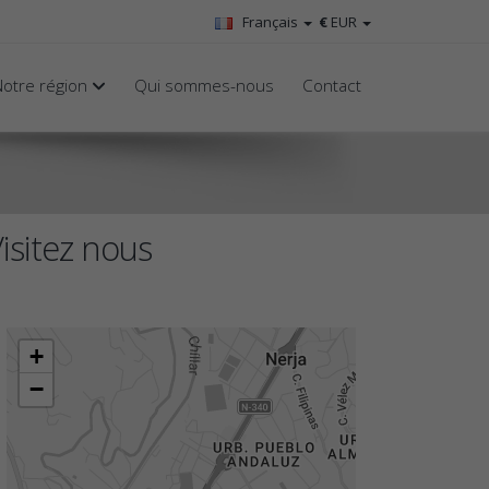
Français
€
EUR
Notre région
Qui sommes-nous
Contact
isitez nous
+
−