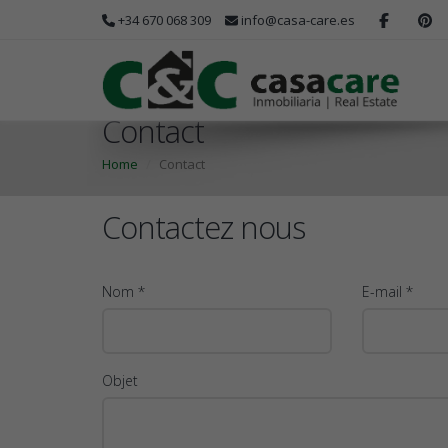
+34 670 068 309
info@casa-care.es
Contact
Home
Contact
Contactez nous
Nom *
E-mail *
Objet