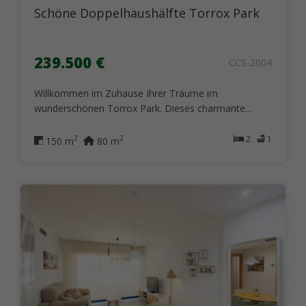
Schöne Doppelhaushälfte Torrox Park
239.500 €
CCS-2004
Willkommen im Zuhause Ihrer Träume im
wunderschönen Torrox Park. Dieses charmante...
2
1
2
2
150 m
80 m